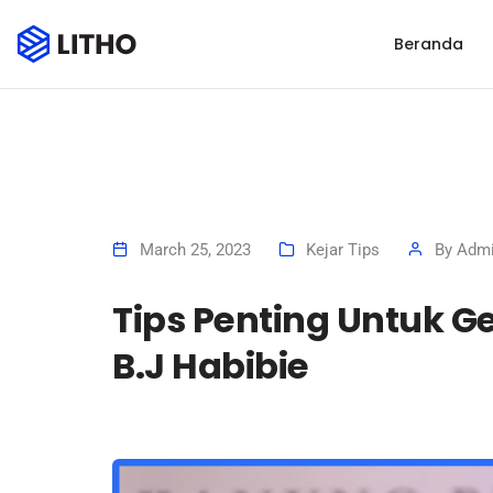
Beranda
March 25, 2023
Kejar Tips
By
Admi
Tips Penting Untuk G
B.J Habibie