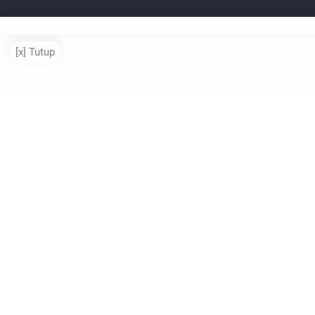
Ayo Pintar merup
[x] Tutup
pendidikan yang ber
mendorong generas
semua latar belakang
berprestasi, me
sesuatu yang 
berkontribusi kep
Indonesia