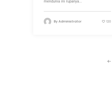
mendunia ini rupanya...
By
Administrator
120