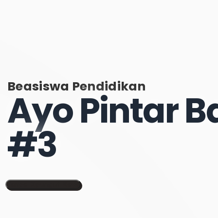
Beasiswa Pendidikan
Ayo Pintar B
#3
Tanpa Dipungut Biaya