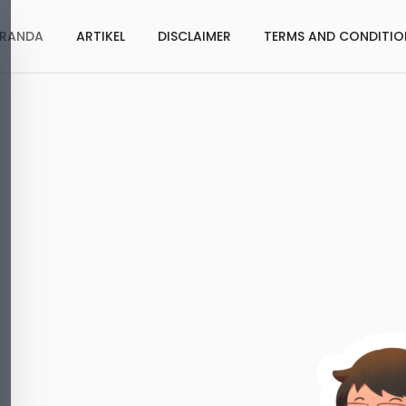
ERANDA
ARTIKEL
DISCLAIMER
TERMS AND CONDITIO